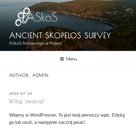
Skip
to
content
ANCIENT SKOPELOS SURVEY
ASkoS Archaeological Project
Menu
AUTHOR:
ADMIN
POSTED
2024-07-19
ON
Witaj, świecie!
Witamy w WordPressie. To jest twój pierwszy wpis. Edytuj
go lub usuń, a następnie zacznij pisać!